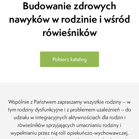
Budowanie zdrowych
Rodzic o Projekcie "Dziennik SuperRodzinki -
pomy
Józefów" (opinia facebook)
kale
nawyków
w rodzinie i wśród
spęd
20.01.2023
tylko
rówieśników
spęd
różni
zachw
kolej
wnuk
Pobierz katalog
prze
właśn
wynik
pomy
dzie
wspom
Wspólnie z Państwem zapraszamy wszystkie rodziny – w
czas 
tym rodziny dysfunkcyjne i z problemem uzależnień – do
jedyn
udziału w integracyjnych aktywnościach dla rodzin i
rówieśników sprzyjających umacnianiu rodziny i
wypełnianiu przez nią roli opiekuńczo-wychowawczej,
Nata