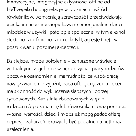
Innowacyjne, integracyjne aktywności offline od
NaTrzepaku budują relacje w rodzinach i wśród
rówieśników, wzmacniają sprawczość i przeciwdziałają
uciekaniu przez niezaopiekowane emocjonalnie dzieci i
młodzież w używki i patologie społeczne, w tym alkohol,
siecioholizm, fonoholizm, narkotyki, agresję i hejt, w
poszukiwaniu pozornej akceptacji.
Dzisiejsze, młode pokolenie – zanurzone w świecie
wirtualnym i zagubione w pędzie życia i pracy rodziców –
odczuwa osamotnienie, ma trudności ze współpracą i
nawiązywaniem przyjaźni, pada ofiarą dręczenia i ocen,
ma skłonność do wykluczania słabszych i gorzej
sytuowanych. Bez silnie zbudowanych więzi z
rodzicami/opiekunami i/lub rówieśnikami oraz poczucia
własnej wartości, dzieci i młodzież mogą padać ofiarą
depresji, zaburzeń lękowych, być podatne na hejt oraz
uzależnienia.