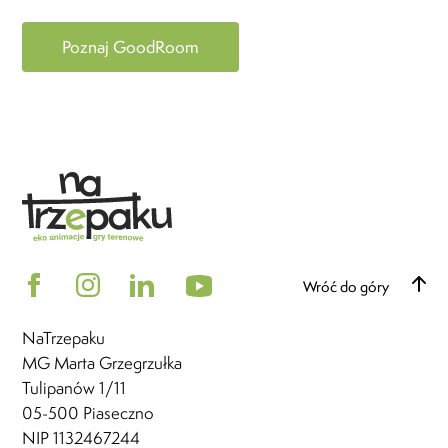
Poznaj GoodRoom
Wróć do góry
NaTrzepaku
MG Marta Grzegrzułka
Tulipanów 1/11
05-500 Piaseczno
NIP 1132467244