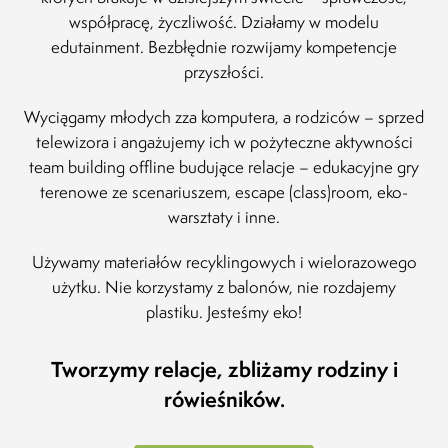
Rodz
współpracę, życzliwość.
Działamy w modelu
Pias
edutainment. Bezbłędnie rozwijamy kompetencje
12.12
przyszłości.
Wyciągamy młodych zza komputera, a rodziców – sprzed
telewizora i angażujemy ich w pożyteczne aktywności
team building offline budujące relacje – edukacyjne gry
terenowe ze scenariuszem, escape (class)room, eko-
warsztaty i inne.
Używamy materiałów recyklingowych i wielorazowego
użytku.
Nie korzystamy z balonów, nie rozdajemy
plastiku. Jesteśmy eko!
Tworzymy relacje, zbliżamy rodziny i
rówieśników.