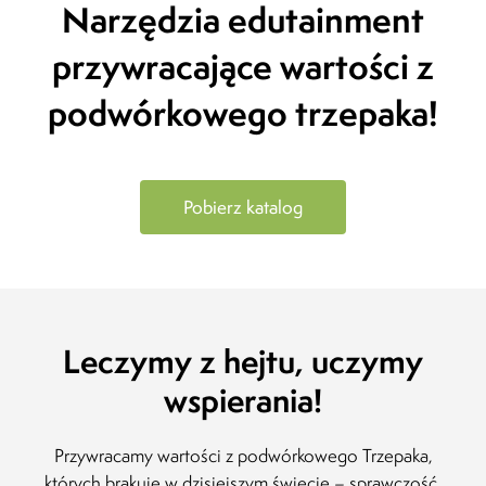
Narzędzia edutainment
Rodzic o Projekcie "Dziennik SuperRodzinki -
pomy
Józefów" (opinia facebook)
kale
przywracające wartości
z
spęd
20.01.2023
tylko
podwórkowego trzepaka!
spęd
różni
zachw
kolej
wnuk
Pobierz katalog
prze
właśn
wynik
pomy
dzie
wspom
Leczymy z hejtu, uczymy
czas 
jedyn
wspierania!
Przywracamy wartości z podwórkowego Trzepaka,
Nata
których brakuje w dzisiejszym świecie – sprawczość,