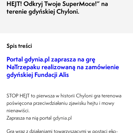
Rodz
HEJT! Odkryj Twoje SuperMoce!” na
Pias
terenie gdyńskiej Chyloni.
12.12
Spis treści
Portal gdynia.pl zaprasza na grę
NaTrzepaku realizowaną na zamówienie
gdyńskiej Fundacji Alis
STOP HEJT to pierwsza w historii Chyloni gra terenowa
poświęcona przeciwdziałaniu zjawisku hejtu i mowy
nienawiści.
Zaprasza na nią portal
gdynia.pl
Gra wraz z działaniami towarzyszącymi w postaci eko-