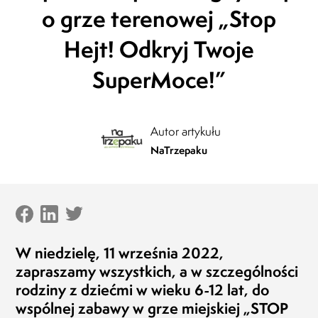
o grze terenowej „Stop
Rodzic o Projekcie "Dziennik SuperRodzinki -
pomy
Józefów" (opinia facebook)
kale
Hejt! Odkryj Twoje
spęd
20.01.2023
tylko
SuperMoce!”
spęd
różni
zachw
kolej
Autor artykułu
wnuk
prze
NaTrzepaku
właśn
wynik
pomy
dzie
wspom
czas 
W niedzielę, 11 września 2022,
jedyn
zapraszamy wszystkich, a w szczególności
rodziny z dziećmi w wieku 6-12 lat, do
wspólnej zabawy w grze miejskiej „STOP
Nata