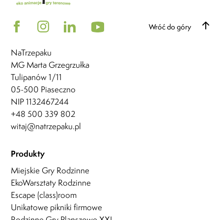
Wróć do góry
NaTrzepaku
MG Marta Grzegrzułka
Tulipanów 1/11
05-500 Piaseczno
NIP 1132467244
+48 500 339 802
witaj@natrzepaku.pl
Produkty
Miejskie Gry Rodzinne
EkoWarsztaty Rodzinne
Escape (class)room
Unikatowe pikniki firmowe
Rodzinne Gry Planszowe XXL