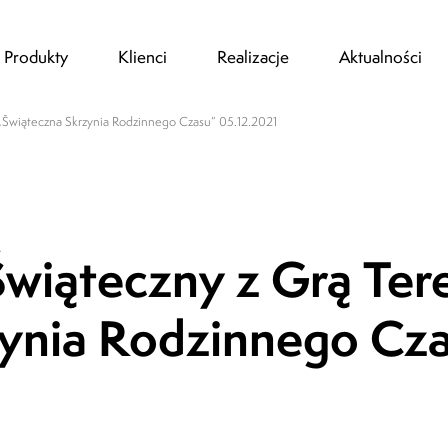
Produkty
Klienci
Realizacje
Aktualności
„Świąteczna Skrzynia Rodzinnego Czasu” 05.12.2021
Świąteczny z Grą Te
Super sprawa bardzo dziękujemy z Tymon
świetną zabawę...My mówimy Stop Hejt?
zynia Rodzinnego Cz
Agnieszka Krzaczek,
Rodzic o Miejskiej Grze Terenowej "S
Odkryj Twoje SuperMoce" (opinia face
25.09.2022