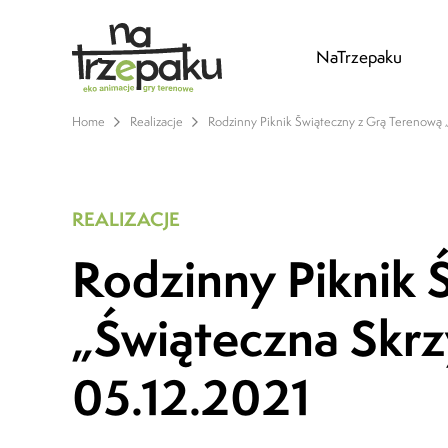
NaTrzepaku
Home
Realizacje
Rodzinny Piknik Świąteczny z Grą Terenową 
REALIZACJE
Rodzinny Piknik 
„Świąteczna Skr
05.12.2021