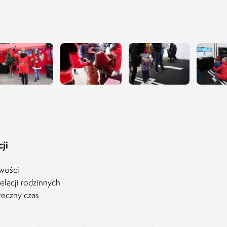
ji
wości
elacji rodzinnych
teczny czas