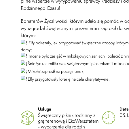
pilne wsparcie w wytypowaniu sprawcy kradzieży i od
Rodzinnego Czasu!
Bohaterów Życzliwości, którym udało się pomóc w odn
wynagrodził świątecznymi prezentami i zaprosił do s
którym:
Elfy pokazały, jak przygotować świąteczne ozdoby, którymi
domy;
można było zasiąść w mikołajowych saniach i polecić z ni
Śnieżynka umiliła czas świątecznymi piosenkami i mikoła
Mikołaj zaprosił na poczęstunek;
Elfy przygotowały loterię na cele charytatywne.
Usługa
Data
Świąteczny piknik rodzinny z
05.1
grą terenową i EkoWarsztatami
- wydarzenie dla rodzin