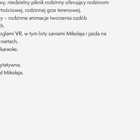
, niedzielny piknik rodzinny oferujący rodzinom:
rtościowej, rodzinnej grze terenowej,
y – rodzinne animacje tworzenia ozdób
h,
goglami VR, w tym loty saniami Mikołaja i jazda na
 nartach,
karaoke,
rytatywna,
 Mikołaja.