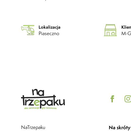
Lokalizacja
Klien
Piaseczno
M-G
NaTrzepaku
Na skróty