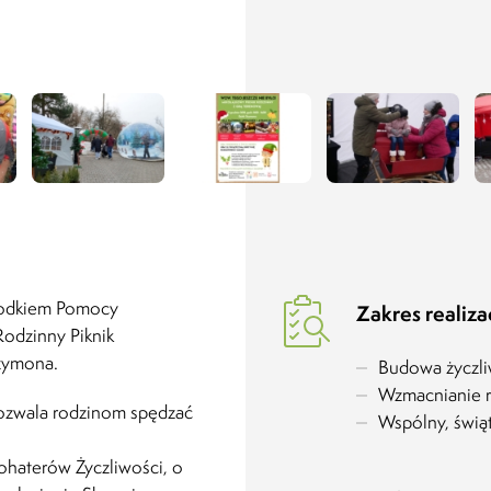
rodkiem Pomocy
Zakres realizac
Rodzinny Piknik
zymona.
Budowa życzli
Wzmacnianie r
pozwala rodzinom spędzać
Wspólny, świą
Bohaterów Życzliwości, o