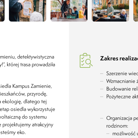
mieniu, detektywistyczna
Zakres realizac
!”, której trasa prowadziła
.
Szerzenie wie
Wzmacnianie ż
siedla Kampus Zamienie,
Budowanie rel
ieszkańców, przyrodę,
Pożyteczne akt
ekologię, dlatego tej
etap osiedla wykorzystuje
oltaiczną do systemu
Organizacja p
 projektujemy atrakcyjny
rodzinom:
Jesteśmy eko.
możliwość u