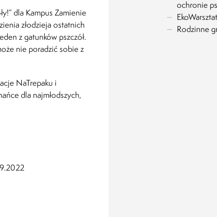
ochronie ps
zoły!” dla Kampus Zamienie
EkoWarsztat
enia złodzieja ostatnich
Rodzinne g
 jeden z gatunków pszczół.
oże nie poradzić sobie z
macje NaTrepaku i
ańce dla najmłodszych,
9.2022