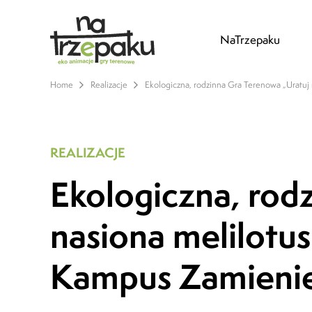
NaTrzepaku
Home
Realizacje
Ekologiczna, rodzinna Gra Terenowa „Uratuj 
REALIZACJE
Ekologiczna, rod
nasiona melilotus 
Kampus Zamienie