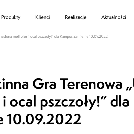
Produkty
Klienci
Realizacje
Aktualności
nasiona melilotus i ocal pszczoły!” dla Kampus Zamienie 10.09.2022
zinna Gra Terenowa „
Super sprawa bardzo dziękujemy z Tymon
świetną zabawę...My mówimy Stop Hejt?
i ocal pszczoły!” dla
Agnieszka Krzaczek,
 10.09.2022
Rodzic o Miejskiej Grze Terenowej "S
Odkryj Twoje SuperMoce" (opinia face
25.09.2022