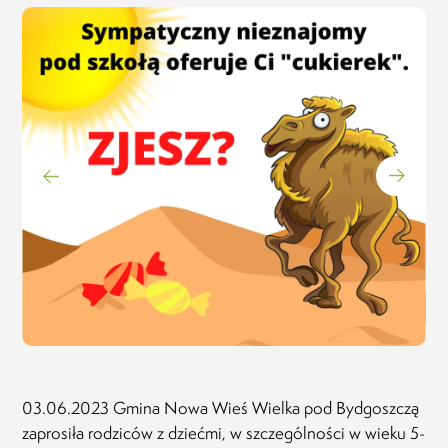
Rodzic o Projekcie "Dziennik SuperRodzinki -
pomy
Józefów" (opinia facebook)
kale
spęd
20.01.2023
tylko
spęd
różni
zachw
kolej
wnuk
prze
właśn
wynik
pomy
dzie
wspom
czas 
jedyn
03.06.2023 Gmina Nowa Wieś Wielka pod Bydgoszczą
zaprosiła rodziców z dziećmi, w szczególności w wieku 5-
Nata