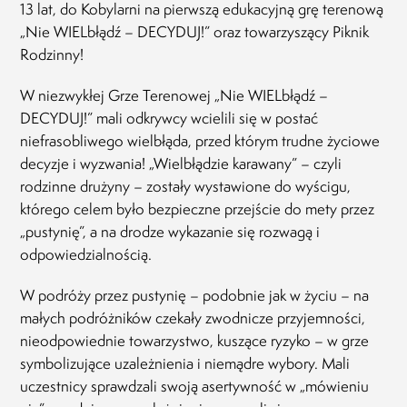
Rodz
13 lat, do Kobylarni na pierwszą edukacyjną grę terenową
Pias
„Nie WIELbłądź – DECYDUJ!” oraz towarzyszący Piknik
12.12
Rodzinny!
W niezwykłej Grze Terenowej „Nie WIELbłądź –
DECYDUJ!” mali odkrywcy wcielili się w postać
niefrasobliwego wielbłąda, przed którym trudne życiowe
decyzje i wyzwania! „Wielbłądzie karawany” – czyli
rodzinne drużyny – zostały wystawione do wyścigu,
którego celem było bezpieczne przejście do mety przez
„pustynię”, a na drodze wykazanie się rozwagą i
odpowiedzialnością.
W podróży przez pustynię – podobnie jak w życiu – na
małych podróżników czekały zwodnicze przyjemności,
nieodpowiednie towarzystwo, kuszące ryzyko – w grze
symbolizujące uzależnienia i niemądre wybory. Mali
uczestnicy sprawdzali swoją asertywność w „mówieniu