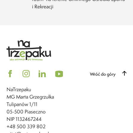
i Rekreacji
Wróć do góry
NaTrzepaku
MG Marta Grzegrzułka
Tulipanów 1/11
05-500 Piaseczno
NIP 1132467244
+48 500 339 802