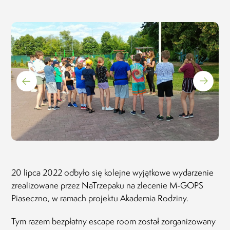
Rodzic o Projekcie "Dziennik SuperRodzinki -
pomy
Józefów" (opinia facebook)
kale
spęd
20.01.2023
tylko
spęd
różni
zachw
kolej
wnuk
prze
właśn
wynik
pomy
dzie
wspom
20 lipca 2022 odbyło się kolejne wyjątkowe wydarzenie
czas 
jedyn
zrealizowane przez NaTrzepaku na zlecenie M-GOPS
Piaseczno, w ramach projektu Akademia Rodziny.
Tym razem bezpłatny escape room został zorganizowany
Nata