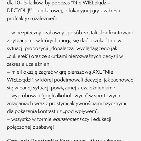
dla 10-15-latków, by podczas “Nie WIELbłądź –
Rodz
Pias
DECYDUJ!” – unikatowej, edukacyjnej gry z zakresu
profilaktyki uzależnień:
12.12
– w bezpieczny i zabawny sposób zostali skonfrontowani
z sytuacjami, w których mogą się dać oszukać (np. w
sytuacji propozycji „dopalacza” wyglądającego jak
„cukierek”) oraz ze skutkami nierozważnych decyzji w
zakresie uzależnień,
– mieli okazję zagrać w grę planszową XXL “Nie
WIELbłądź!”, w której podejmowali decyzje, jak zachować
się w danej sytuacji powiązanej z uzależnieniami;
– wypróbowali “gogli alkoholowych” w sportowych
zmaganiach wraz z prostymi aktywnościami fizycznymi
dla pokazania kontrastu z „pod wpływem“;
– wszystko w formie
edutainment
czyli edukacji
połączonej z zabawą!
Gratulacje Bohaterskim Karawanom, które w drodze